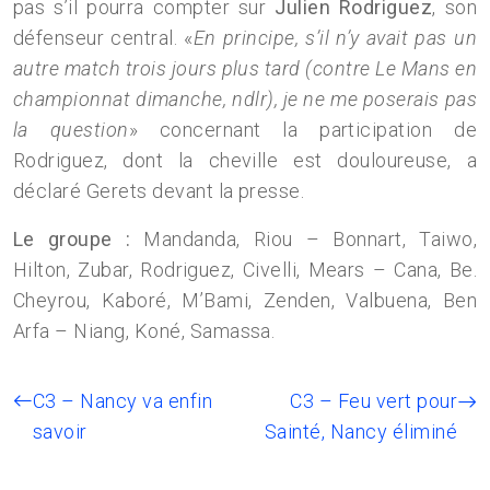
pas s’il pourra compter sur
Julien Rodriguez
, son
défenseur central. «
En principe, s’il n’y avait pas un
autre match trois jours plus tard (contre Le Mans en
championnat dimanche, ndlr), je ne me poserais pas
la question
» concernant la participation de
Rodriguez, dont la cheville est douloureuse, a
déclaré Gerets devant la presse.
Le groupe :
Mandanda, Riou – Bonnart, Taiwo,
Hilton, Zubar, Rodriguez, Civelli, Mears – Cana, Be.
Cheyrou, Kaboré, M’Bami, Zenden, Valbuena, Ben
Arfa – Niang, Koné, Samassa.
C3 – Nancy va enfin
C3 – Feu vert pour
savoir
Sainté, Nancy éliminé