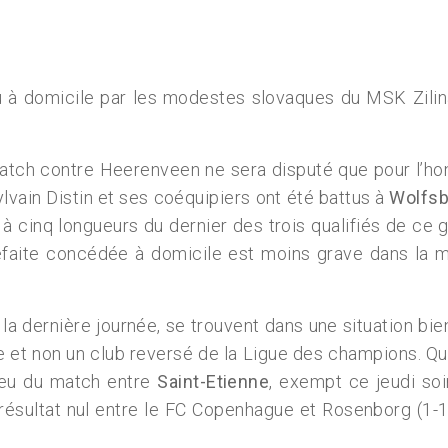
u à domicile par les modestes slovaques du MSK Zilina 
r match contre Heerenveen ne sera disputé que pour l’
vain Distin et ses coéquipiers ont été battus à
Wolfsb
 à cinq longueurs du dernier des trois qualifiés de ce g
défaite concédée à domicile est moins grave dans la 
la dernière journée, se trouvent dans une situation bie
 et non un club reversé de la Ligue des champions. Qual
njeu du match entre
Saint-Etienne
, exempt ce jeudi soi
u résultat nul entre le FC Copenhague et Rosenborg (1-