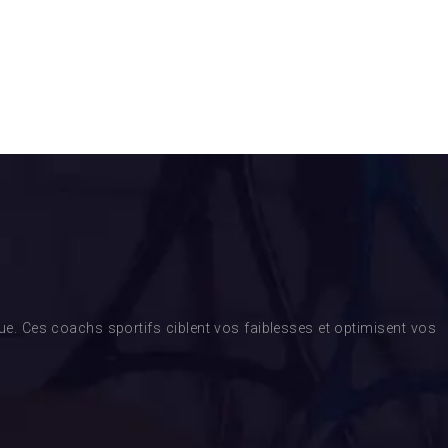
. Ces coachs sportifs ciblent vos faiblesses et optimisent vos