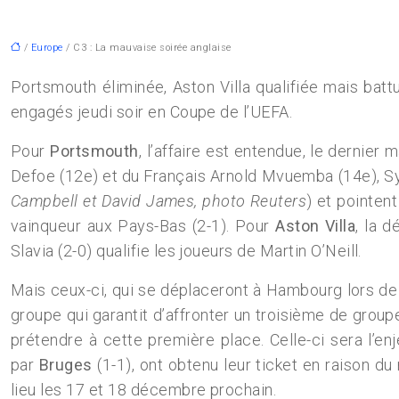
/
Europe
/ C3 : La mauvaise soirée anglaise
Portsmouth éliminée, Aston Villa qualifiée mais batt
engagés jeudi soir en Coupe de l’UEFA.
Pour
Portsmouth
, l’affaire est entendue, le dernie
Defoe (12e) et du Français Arnold Mvuemba (14e), Syl
Campbell et David James, photo Reuters
) et pointent
vainqueur aux Pays-Bas (2-1). Pour
Aston Villa
, la 
Slavia (2-0) qualifie les joueurs de Martin O’Neill.
Mais ceux-ci, qui se déplaceront à Hambourg lors de 
groupe qui garantit d’affronter un troisième de groupe
prétendre à cette première place. Celle-ci sera l’e
par
Bruges
(1-1), ont obtenu leur ticket en raison d
lieu les 17 et 18 décembre prochain.