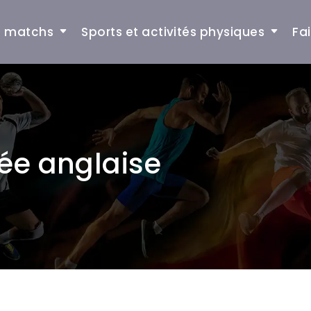
et matchs
Sports et activités physiques
Fa
rée anglaise