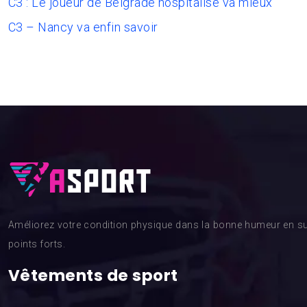
C3 : Le joueur de Belgrade hospitalisé va mieux
C3 – Nancy va enfin savoir
Améliorez votre condition physique dans la bonne humeur en su
points forts.
Vêtements de sport