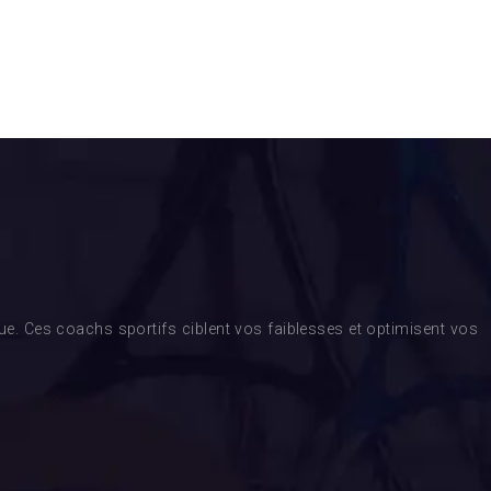
. Ces coachs sportifs ciblent vos faiblesses et optimisent vos