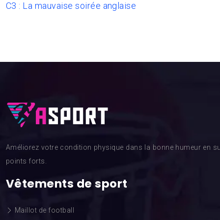
C3 : La mauvaise soirée anglaise
Améliorez votre condition physique dans la bonne humeur en su
points forts.
Vêtements de sport
Maillot de football