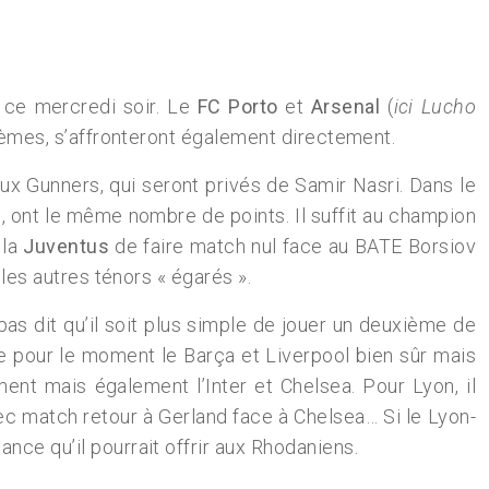
 ce mercredi soir. Le
FC Porto
et
Arsenal
(
ici Lucho
itièmes, s’affronteront également directement.
ux Gunners, qui seront privés de Samir Nasri. Dans le
ic, ont le même nombre de points. Il suffit au champion
 la
Juventus
de faire match nul face au BATE Borsiov
 les autres ténors « égarés ».
 pas dit qu’il soit plus simple de jouer un deuxième de
e pour le moment le Barça et Liverpool bien sûr mais
ent mais également l’Inter et Chelsea. Pour Lyon, il
ec match retour à Gerland face à Chelsea… Si le Lyon-
nce qu’il pourrait offrir aux Rhodaniens.