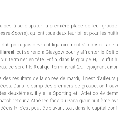
uipes à se disputer la première place de leur groupe
Presse-Sports
), qui ont tous deux leur billet pour les hu
 club portugais devra obligatoirement s’imposer face a
illareal
, qui se rend à Glasgow pour y affronter le Celt
ur terminer en tête. Enfin, dans le groupe H, il suffit à
as, ce serait le
Real
qui terminerait 2e, rejoignant ainsi
 des résultats de la soirée de mardi, il n’est d’ailleurs
pièces. Dans le camp des premiers de groupe, on trouv
es deuxièmes, il y a le Sporting et l’Atletico évidemm
 match retour à Athènes face au Pana qu’un huitième av
isif», c’est peut-être avant tout dans le capital confia