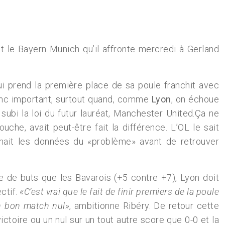
nt le Bayern Munich qu’il affronte mercredi à Gerland
ui prend la première place de sa poule franchit avec
onc important, surtout quand, comme
Lyon
, on échoue
ubi la loi du futur lauréat, Manchester United.Ça ne
che, avait peut-être fait la différence. L’OL le sait
nait les données du «problème» avant de retrouver
e de buts que les Bavarois (+5 contre +7), Lyon doit
ctif.
«C’est vrai que le fait de finir premiers de la poule
n bon match nul»
, ambitionne Ribéry. De retour cette
ictoire ou un nul sur un tout autre score que 0-0 et la