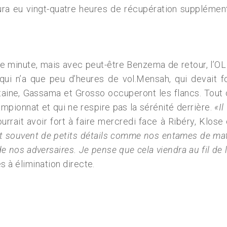
a eu vingt-quatre heures de récupération supplémentai
ère minute, mais avec peut-être Benzema de retour, l’OL
qui n’a que peu d’heures de vol.Mensah, qui devait f
aine, Gassama et Grosso occuperont les flancs. Tout c
ampionnat et qui ne respire pas la sérénité derrière.
«Il
rait avoir fort à faire mercredi face à Ribéry, Klose 
 souvent de petits détails comme nos entames de matc
e nos adversaires. Je pense que cela viendra au fil de 
s à élimination directe.