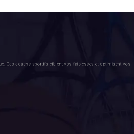
. Ces coachs sportifs ciblent vos faiblesses et optimisent vos