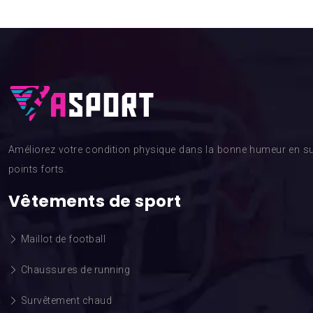
Améliorez votre condition physique dans la bonne humeur en su
points forts.
Vêtements de sport
Maillot de football
Chaussures de running
Survêtement chaud