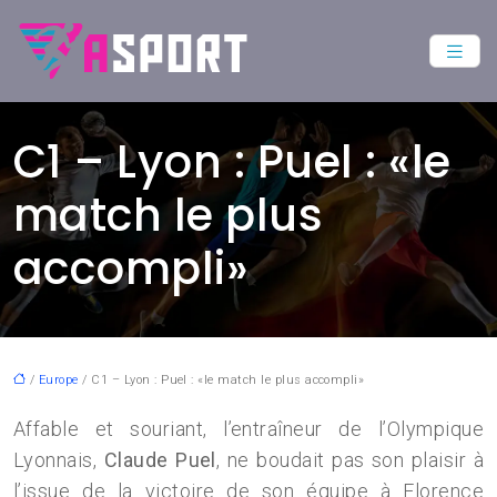
C1 – Lyon : Puel : «le
match le plus
accompli»
/
Europe
/ C1 – Lyon : Puel : «le match le plus accompli»
Affable et souriant, l’entraîneur de l’Olympique
Lyonnais,
Claude Puel
, ne boudait pas son plaisir à
l’issue de la victoire de son équipe à Florence