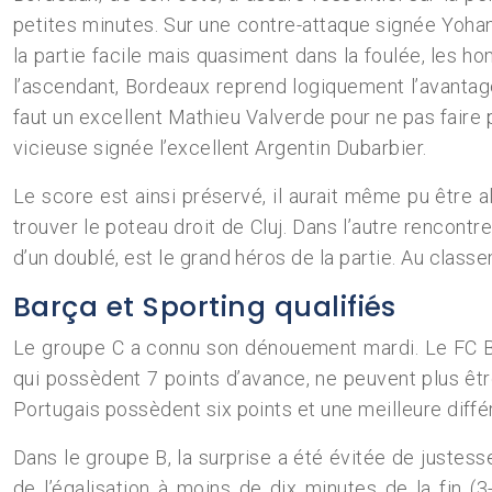
petites minutes. Sur une contre-attaque signée Yohann
la partie facile mais quasiment dans la foulée, les ho
l’ascendant, Bordeaux reprend logiquement l’avantage
faut un excellent Mathieu Valverde pour ne pas faire
vicieuse signée l’excellent Argentin Dubarbier.
Le score est ainsi préservé, il aurait même pu être 
trouver le poteau droit de Cluj. Dans l’autre rencont
d’un doublé, est le grand héros de la partie. Au class
Barça et Sporting qualifiés
Le groupe C a connu son dénouement mardi. Le FC Bar
qui possèdent 7 points d’avance, ne peuvent plus être
Portugais possèdent six points et une meilleure diffé
Dans le groupe B, la surprise a été évitée de justesse
de l’égalisation à moins de dix minutes de la fin (3