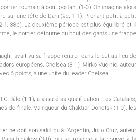
portier roumain à bout portant (1-0). On imagine alors
e sur une tête de Dani (9e, 1-1). Prenant petit à petit
1, 38e). La deuxième période est plus équilibré et il
rme, le portier détourne du bout des gants une frappe
hi, avait vu sa frappe rentrer dans le but au lieu de
cadors européens, Chelsea (3-1). Mirko Vucinic, auteur
vec 6 points, à une unité du leader Chelsea.
Bâle (1-1), a assuré sa qualification. Les Catalans,
es de finale. Vainqueur du Chaktior Donetsk (1-0), les
r ne doit son salut qu’à l’Argentin, Julio Cruz, auteur
 Panathinaikos (3-0), qui se relance à la course à la