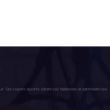
. Ces coachs sportifs ciblent vos faiblesses et optimisent vos