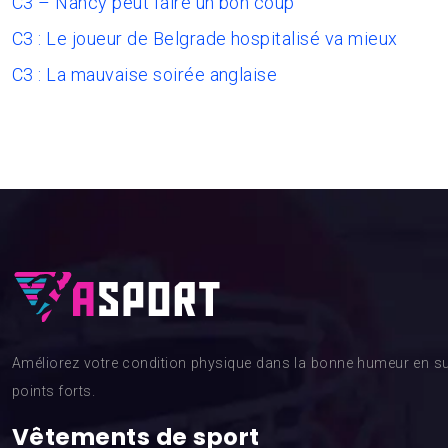
C3 – Nancy peut faire un bon coup
C3 : Le joueur de Belgrade hospitalisé va mieux
C3 : La mauvaise soirée anglaise
Améliorez votre condition physique dans la bonne humeur en su
points forts.
Vêtements de sport