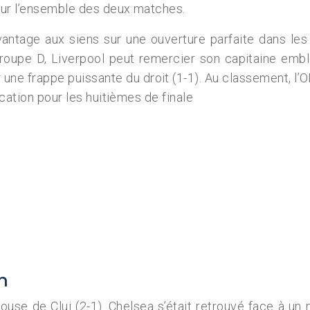
 sur l’ensemble des deux matches.
vantage aux siens sur une ouverture parfaite dans les
roupe D, Liverpool peut remercier son capitaine emblé
une frappe puissante du droit (1-1). Au classement, l’O
ication pour les huitièmes de finale
n
ouse de Cluj (2-1). Chelsea s’était retrouvé face à un mu