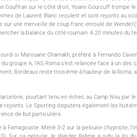
 Gouffran sur le côté droit, Yoann Gourcuff trompe le 
mmes de Laurent Blanc reculent et sont rejoints au scor
 sur une merveille de coup franc enroulé de Wendel (2-
 pencher la balance du côté roumain. A 20 minutes du te
alourdi si Marouane Chamakh, préféré à Fernando Cavenag
re du groupe A, l’AS Roma s’est relancée face à un des 
ement, Bordeaux reste troisième à hauteur de la Roma, a
celone, pourtant tenu en échec au Camp Nou par le FC 
 rejoints. Le Sporting disputera également les huitièm
rence de but particulière.
 à Famagouste. Mené 3-2 sur la pelouse chypriote, l’Inte
-3). Sur sa pelouse, le Werder Brême a subi la loi du