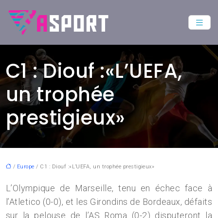
C1 : Diouf :«L’UEFA,
un trophée
prestigieux»
/
Europe
/ C1 : Diouf :«L’UEFA, un trophée prestigieux»
L’Olympique de Marseille, tenu en échec face à
l’Atletico (0-0), et les Girondins de Bordeaux, défaits
sur la pelouse de l’AS Roma (0-2) disputeront la