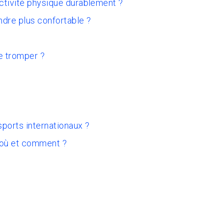
activité physique durablement ?
ndre plus confortable ?
e tromper ?
sports internationaux ?
 où et comment ?