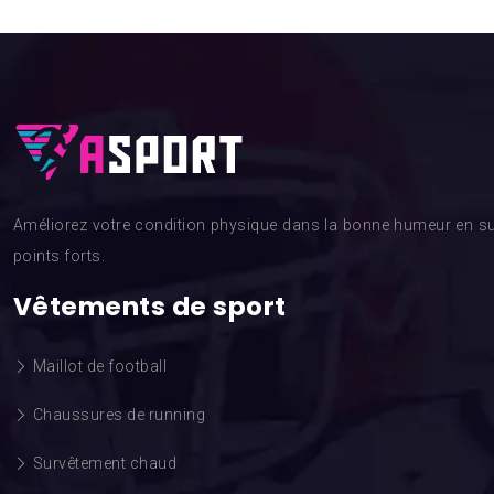
Améliorez votre condition physique dans la bonne humeur en su
points forts.
Vêtements de sport
Maillot de football
Chaussures de running
Survêtement chaud