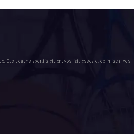
. Ces coachs sportifs ciblent vos faiblesses et optimisent vos