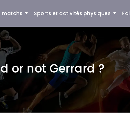
et matchs
Sports et activités physiques
Fa
rd or not Gerrard ?