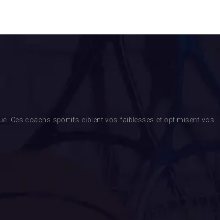
. Ces coachs sportifs ciblent vos faiblesses et optimisent vos