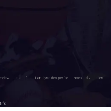
rviews des athlètes et analyse des performances individuelles.
tifs