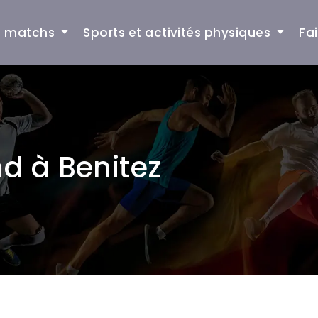
et matchs
Sports et activités physiques
Fa
d à Benitez