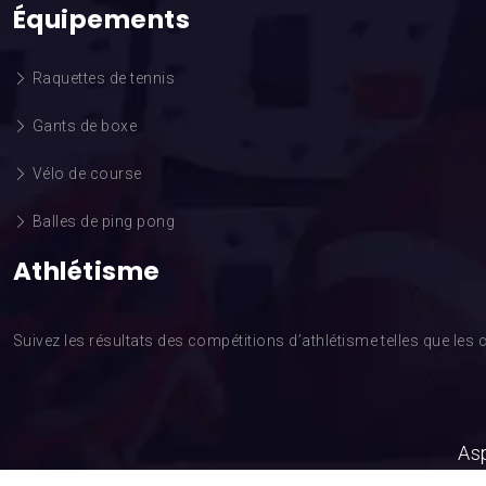
Équipements
Raquettes de tennis
Gants de boxe
Vélo de course
Balles de ping pong
Athlétisme
Suivez les résultats des compétitions d’athlétisme telles que l
Asp