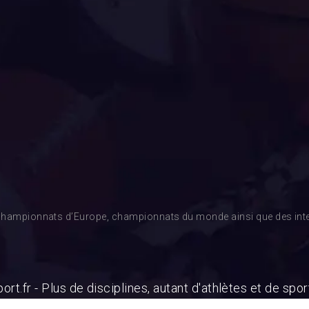
es championnats d’Europe, championnats du monde ainsi que des inte
ort.fr - Plus de disciplines, autant d'athlètes et de spor