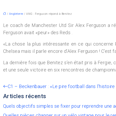
/
Angleterre
/ ANG : Ferguson répond à Benitez
Le coach de Manchester Utd Sir Alex Ferguson a répo
Ferguson avait «peur» des Reds .
«La chose la plus intéressante en ce qui concerne 
Chelsea mais il parle encore d’Alex Ferguson ! C’est fa
La dernière fois que Benitez s’en était pris à Fergie, 
et une seule victoire en six rencontres de championna
C1 – Beckenbauer : «Le pire football dans l’histoir
Articles récents
Quels objectifs simples se fixer pour reprendre une 
Quelles pièces changer sur un vélo vintage pour le re