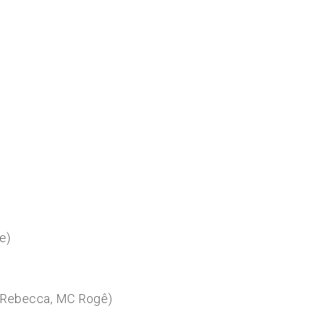
e)
c Rebecca, MC Rogê)