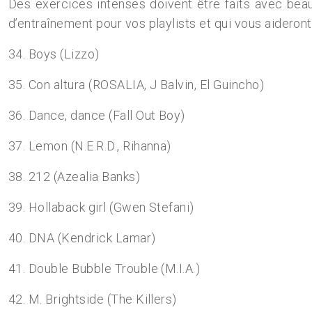
Des exercices intenses doivent être faits avec beau
d’entraînement pour vos playlists et qui vous aideront
34. Boys (Lizzo)
35. Con altura (ROSALIA, J Balvin, El Guincho)
36. Dance, dance (Fall Out Boy)
37. Lemon (N.E.R.D., Rihanna)
38. 212 (Azealia Banks)
39. Hollaback girl (Gwen Stefani)
40. DNA (Kendrick Lamar)
41. Double Bubble Trouble (M.I.A.)
42. M. Brightside (The Killers)