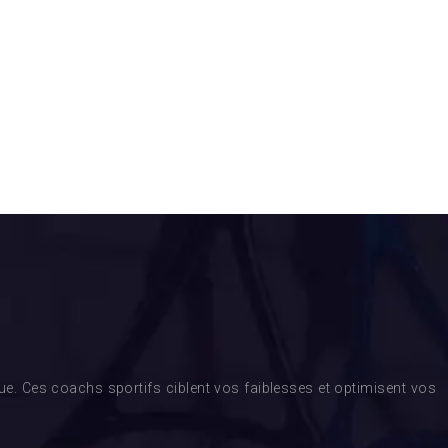
. Ces coachs sportifs ciblent vos faiblesses et optimisent vos