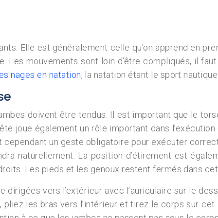
ants. Elle est généralement celle qu’on apprend en premi
e. Les mouvements sont loin d’être compliqués, il faut 
tes nages en natation
, la natation étant le sport nautique
se
 jambes doivent être tendus. Il est important que le to
a tête joue également un rôle important dans l’exécuti
est cependant un geste obligatoire pour exécuter corre
endra naturellement. La position d’étirement est égale
droits. Les pieds et les genoux restent fermés dans cet
dirigées vers l’extérieur avec l’auriculaire sur le dess
, pliez les bras vers l’intérieur et tirez le corps sur c
ention à ce que les jambes ne passent pas sous le corps