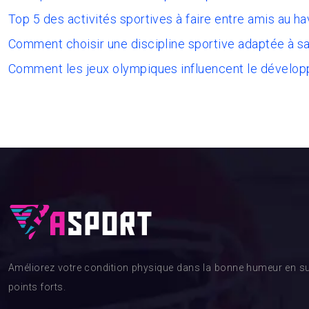
Top 5 des activités sportives à faire entre amis au ha
Comment choisir une discipline sportive adaptée à sa
Comment les jeux olympiques influencent le dévelop
Améliorez votre condition physique dans la bonne humeur en su
points forts.