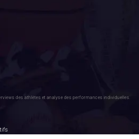
rviews des athlètes et analyse des performances individuelles.
tifs