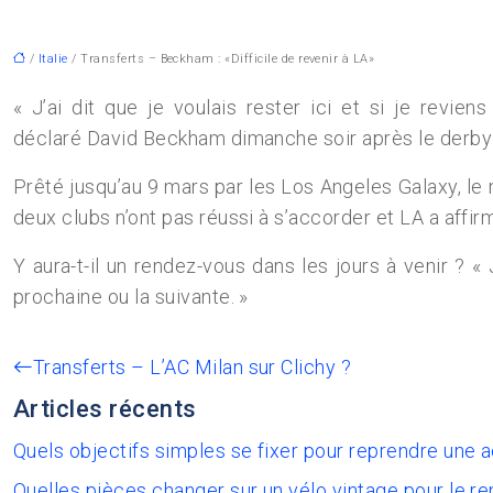
/
Italie
/ Transferts – Beckham : «Difficile de revenir à LA»
« J’ai dit que je voulais rester ici et si je revie
déclaré David Beckham dimanche soir après le derby pe
Prêté jusqu’au 9 mars par les Los Angeles Galaxy, le 
deux clubs n’ont pas réussi à s’accorder et LA a affirm
Y aura-t-il un rendez-vous dans les jours à venir ? «
prochaine ou la suivante. »
Transferts – L’AC Milan sur Clichy ?
Articles récents
Quels objectifs simples se fixer pour reprendre une 
Quelles pièces changer sur un vélo vintage pour le re