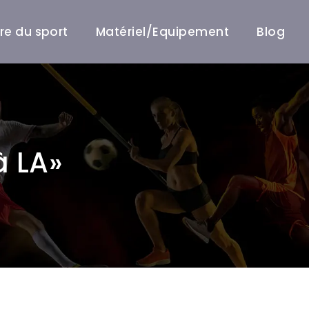
ire du sport
Matériel/Equipement
Blog
à LA»