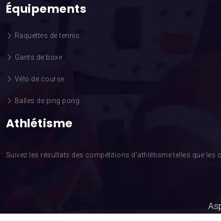
Équipements
Raquettes de tennis
Gants de boxe
Vélo de course
Balles de ping pong
Athlétisme
Suivez les résultats des compétitions d’athlétisme telles que l
Asp