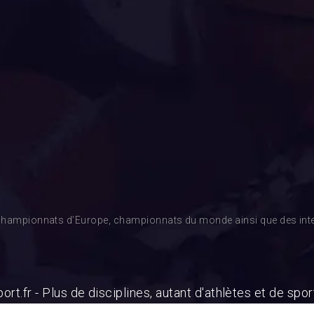
es championnats d’Europe, championnats du monde ainsi que des inte
ort.fr - Plus de disciplines, autant d'athlètes et de spor