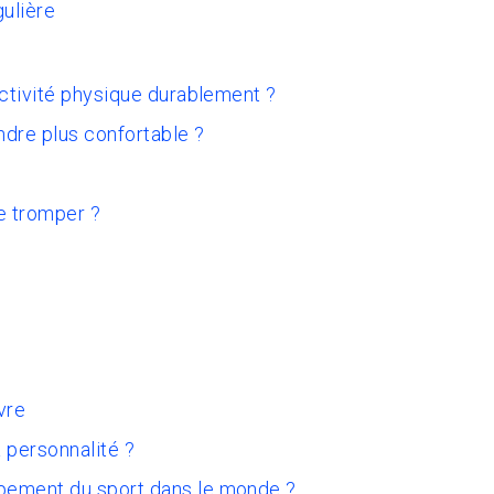
gulière
activité physique durablement ?
ndre plus confortable ?
e tromper ?
vre
 personnalité ?
pement du sport dans le monde ?