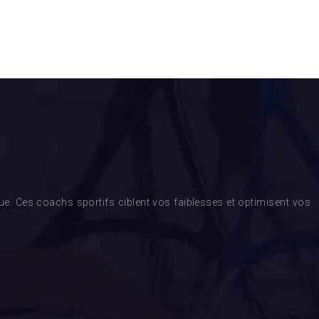
. Ces coachs sportifs ciblent vos faiblesses et optimisent vos