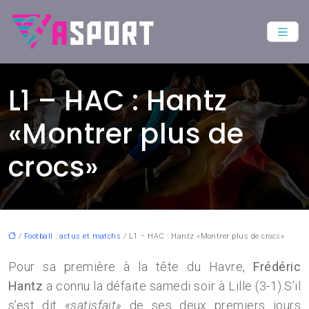
L1 – HAC : Hantz
«Montrer plus de
crocs»
/
Football : actus et matchs
/ L1 – HAC : Hantz «Montrer plus de crocs»
Pour sa première à la tête du Havre,
Frédéric
Hantz
a connu la défaite samedi soir à Lille (3-1).S’il
s’est dit
«satisfait»
de ses deux premiers jours