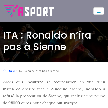
ITA : Ronaldo n’ira
pas à Sienne
/
Italie
/ ITA : Ronaldo n’ira pas à Sienne
Alors qu’il peaufine sa récupération en vue d’un
match de charité face à Zinedine Zidane,
Ronaldo
a
refusé la proposition de Sienne, qui incluait une prime
de 98000 euros pour chaque but marqué.