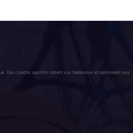
. Ces coachs sportifs ciblent vos faiblesses et optimisent vos