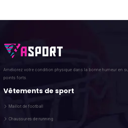
Améliorez votre condition physique dans la bonne humeur en su
points forts.
Vêtements de sport
Maillot de football
Chaussures de running