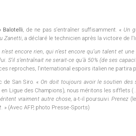
 Balotelli
, de ne pas s’entraîner suffisamment. «
Un g
u Zanetti
, a déclaré le technicien après la victoire de l’
 n’est encore rien, qui n’est encore qu’un talent et une
S’il s’entraînait ne serait-ce qu’à 50% (de ses capacit
ces reproches, l’international espoirs italien ne partira
c de San Siro. «
On doit toujours avoir le soutien des 
 en Ligue des Champions), nous méritons les sifflets (
éritent vraiment autre chose
, a-t-il poursuivi.
Prenez
(l
t.
» (Avec AFP, photo Presse-Sports)