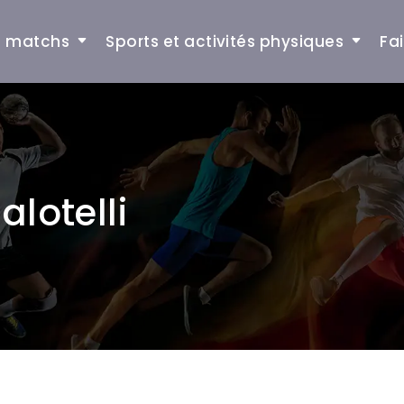
et matchs
Sports et activités physiques
Fa
alotelli