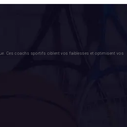
. Ces coachs sportifs ciblent vos faiblesses et optimisent vos