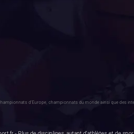
es championnats d’Europe, championnats du monde ainsi que des inte
ort.fr - Plus de disciplines, autant d'athlètes et de spor