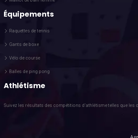
Maillot de bain femme
Équipements
Raquettes de tennis
Gants de boxe
Vélo de course
Balles de ping pong
Athlétisme
Suivez les résultats des compétitions d’athlétisme telles que l
Asp