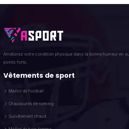
Améliorez votre condition physique dans la bonne humeur en su
points forts.
Vêtements de sport
Maillot de football
Chaussures de running
Survêtement chaud