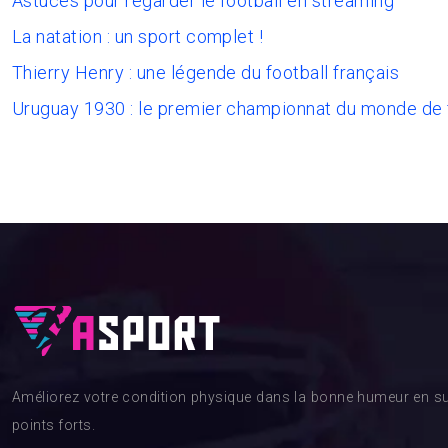
Astuces pour regarder le football en streaming
La natation : un sport complet !
Thierry Henry : une légende du football français
Uruguay 1930 : le premier championnat du monde de 
Améliorez votre condition physique dans la bonne humeur en su
points forts.