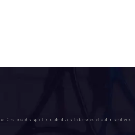
. Ces coachs sportifs ciblent vos faiblesses et optimisent vos