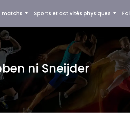
et matchs
Sports et activités physiques
Fa
bben ni Sneijder