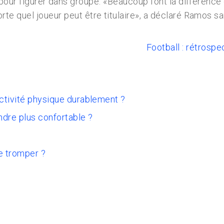
pour figurer dans groupe. «Beaucoup font la différence e
te quel joueur peut être titulaire», a déclaré Ramos 
Football : rétrospe
activité physique durablement ?
ndre plus confortable ?
e tromper ?