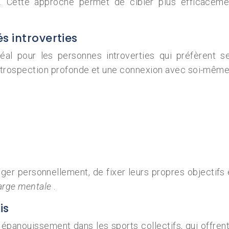
. Cette approche permet de cibler plus efficacemen
s introverties
déal pour les personnes introverties qui préfèrent 
 introspection profonde et une connexion avec soi-même
ger personnellement, de fixer leurs propres objectifs e
arge mentale
.
is
 épanouissement dans les sports collectifs, qui offre