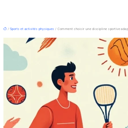
/
Sports et activités physiques
/ Comment choisir une discipline sportive adap