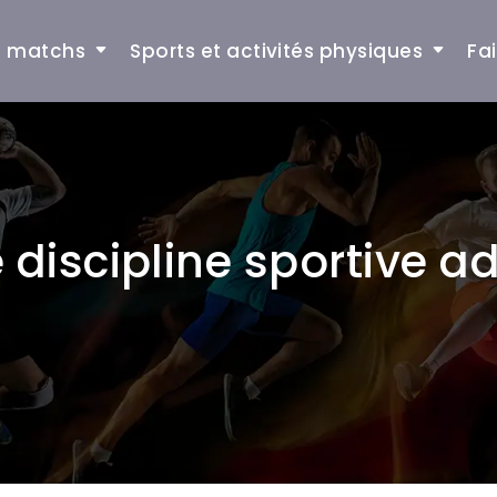
et matchs
Sports et activités physiques
Fa
discipline sportive a