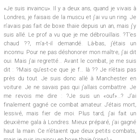
«Je suis invaincu». Il y a deux ans, quand je vivais à
Londres, je faisais de la muscu et j’ai vu un ring. Je
n’avais pas fait de boxe thaïe depuis un an, mais j’y
suis allé. Le prof a vu que je me débrouillais. ?T’es
chaud ??, m’a-t-il demandé. Là-bas, j’étais un
inconnu. Pour ne pas déshonorer mon maître, j’ai dit
oui. Mais j’ai regretté… Avant le combat, je me suis
dit : ?Mais qu’est-ce que je f… là ?? Je n’étais pas
près du tout. Je suis donc allé à Manchester en
voiture. Je ne savais pas qui j’allais combattre. Je
me revois me dire : ?Je suis un «ouf»…? J’ai
finalement gagné ce combat amateur. J’étais mort,
lessivé, mais fier de moi. Plus tard, j’ai fait un
deuxième gala à Londres. Mieux préparé, j’ai gagné
haut la main. Ce n’étaient que deux petits combats,
mais je suis invaincu en boxe thaïe (rires).»