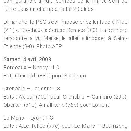
configuration, à huit journées de la fin, au sein de
l’élite dans un championnat à 20 clubs.
Dimanche, le PSG s’est imposé chez lui face à Nice
(2-1) et Sochaux a écrasé Rennes (3-0). La dernière
rencontre a vu Marseille aller s’imposer à Saint-
Etienne (3-0). Photo AFP
Samedi 4 avril 2009
Bordeaux
– Nancy : 1-0
But : Chamakh (88e) pour Bordeaux
Grenoble –
Lorient
: 1-3
Buts : Akrour (70e) pour Grenoble – Gameiro (29e),
Obertan (51e), Amalfitano (76e) pour Lorient
Le Mans –
Lyon
: 1-3
Buts : A.Le Tallec (77e) pour Le Mans – Boumsong