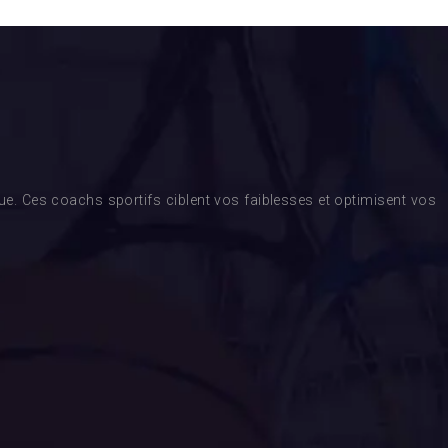
. Ces coachs sportifs ciblent vos faiblesses et optimisent vos