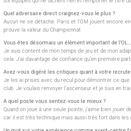
six équipes qui ne lâchent rien et remporter le titre d
Quel adversaire direct craignez-vous le plus ?
Aucun ne se détache. Paris et l’OM jouent encore en
prouve la valeur du Championnat.
Vous êtes désormais un élément important de l’OL
Je suis content de mon temps de jeu et de mon adapta
cela. J’ai davantage de confiance qu’en première parti
Avez-vous digéré les critiques quant à votre recru
Je les ai prises avec du recul pour démontrer ce que je
club. Je voulais renvoyer l’ascenseur et je suis en trai
A quel poste vous sentez-vous le mieux ?
Quand on joue à une seule pointe, j’aime bien jouer d
car il est très technique mais aussi très fort dans l
Un mot sur votre expérience comme avant-centre face