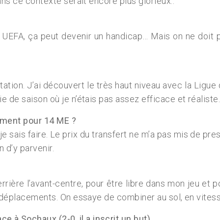
ans ce contexte serait encore plus glorieux..
 UEFA, ça peut devenir un handicap… Mais on ne doit pa
…
tion. J’ai découvert le très haut niveau avec la Ligue 
e de saison où je n’étais pas assez efficace et réaliste
tement pour 14 ME ?
 sais faire. Le prix du transfert ne m’a pas mis de pres
n d’y parvenir.
errière l’avant-centre, pour être libre dans mon jeu e
es déplacements. On essaye de combiner au sol, en vites
 à Sochaux (2-0, il a inscrit un but).