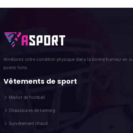
Améliorez votre condition physique dans la bonne humeur en su
points forts.
Vêtements de sport
Maillot de football
Chaussures de running
Survêtement chaud