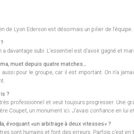
ien de Lyon Ederson est désormais un pilier de l’équipe. 
 ?
a davantage subi. L’essentiel est d’avoir gagné et marq
ema, muet depuis quatre matches…
n aussi pour le groupe, car il est important. On n’a jamai
nt.
is ?
st très professionnel et veut toujours progresser. Un
ière Coupet, un monument ici. J’avais confiance en lui et 
a, évoquant «un arbitrage à deux vitesses» ?
tres sont humains et font des erreurs. Parfois c’est en t