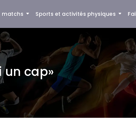
et matchs
Sports et activités physiques
Fa
hi un cap»