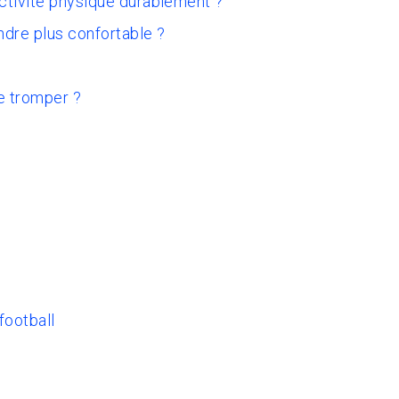
activité physique durablement ?
ndre plus confortable ?
e tromper ?
football