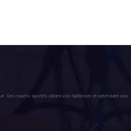
. Ces coachs sportifs ciblent vos faiblesses et optimisent vos