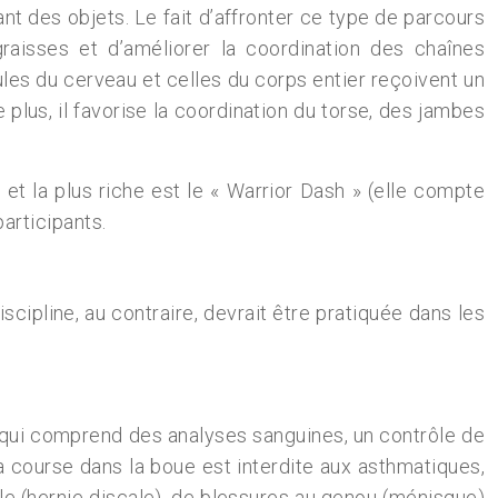
nt des objets. Le fait d’affronter ce type de parcours
aisses et d’améliorer la coordination des chaînes
lules du cerveau et celles du corps entier reçoivent un
plus, il favorise la coordination du torse, des jambes
e et la plus riche est le « Warrior Dash » (elle compte
articipants.
iscipline, au contraire, devrait être pratiquée dans les
n qui comprend des analyses sanguines, un contrôle de
La course dans la boue est interdite aux asthmatiques,
le (hernie discale), de blessures au genou (ménisque)