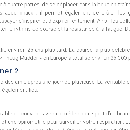
r à quatre pattes, de se déplacer dans la boue en traîna
 abdominaux ; il permet également de brûler les gr
sayer d’inspirer et d’expirer lentement. Ainsi, les cel
 le rythme de course et la résistance à la fatigue. De 
talie environ 25 ans plus tard. La course la plus célèbr
u « Thoug Mudder » en Europe a totalisé environ 35 000 p
ner ?
avec des amis après une journée pluvieuse. La véritable d
 également lieu.
éférable de convenir avec un médecin du sport d’un bila
t et une spirométrie pour surveiller votre respiration. 
on ostéoarticulaire, de problèmes de colonne vertébra