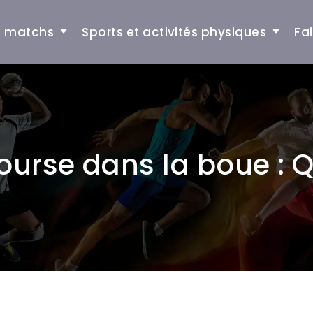
et matchs
Sports et activités physiques
Fa
urse dans la boue : Qu