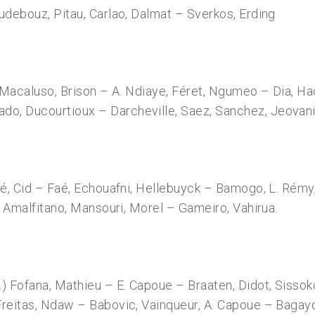
Boudebouz, Pitau, Carlao, Dalmat – Sverkos, Erding
, Macaluso, Brison – A. Ndiaye, Féret, Ngumeo – Dia, Ha
do, Ducourtioux – Darcheville, Saez, Sanchez, Jeovani
anté, Cid – Faé, Echouafni, Hellebuyck – Bamogo, L. Rém
i, Amalfitano, Mansouri, Morel – Gameiro, Vahirua.
p.) Fofana, Mathieu – E. Capoue – Braaten, Didot, Siss
e Freitas, Ndaw – Babovic, Vainqueur, A. Capoue – Bagay