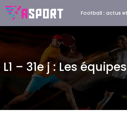
Football : actus 
L1 – 31e j : Les équip