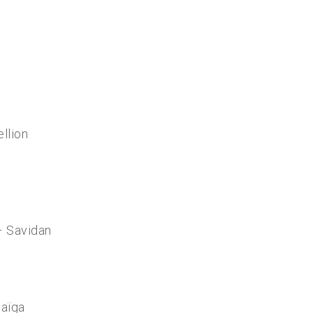
llion
 – Savidan
Maïga