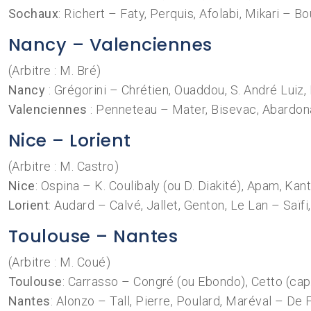
Sochaux
: Richert – Faty, Perquis, Afolabi, Mikari – 
Nancy – Valenciennes
(Arbitre : M. Bré)
Nancy
: Grégorini – Chrétien, Ouaddou, S. André Luiz
Valenciennes
: Penneteau – Mater, Bisevac, Abardona
Nice – Lorient
(Arbitre : M. Castro)
Nice
: Ospina – K. Coulibaly (ou D. Diakité), Apam, K
Lorient
: Audard – Calvé, Jallet, Genton, Le Lan – Saïf
Toulouse – Nantes
(Arbitre : M. Coué)
Toulouse
: Carrasso – Congré (ou Ebondo), Cetto (ca
Nantes
: Alonzo – Tall, Pierre, Poulard, Maréval – D