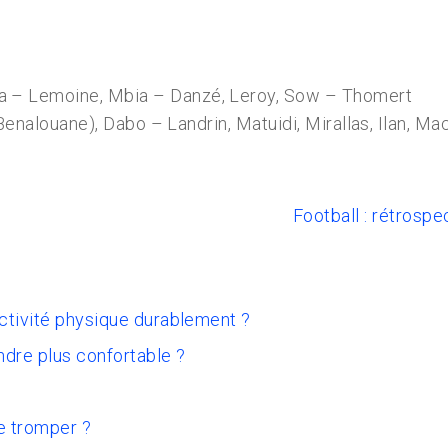
ra – Lemoine, Mbia – Danzé, Leroy, Sow – Thomert
u Benalouane), Dabo – Landrin, Matuidi, Mirallas, Ilan, 
Football : rétrospe
activité physique durablement ?
ndre plus confortable ?
e tromper ?