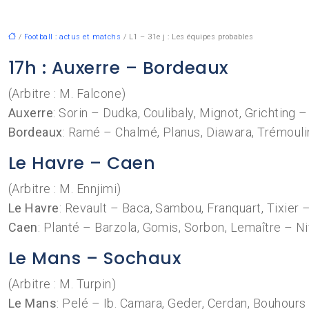
/
Football : actus et matchs
/ L1 – 31e j : Les équipes probables
17h : Auxerre – Bordeaux
(Arbitre : M. Falcone)
Auxerre
: Sorin – Dudka, Coulibaly, Mignot, Grichting 
Bordeaux
: Ramé – Chalmé, Planus, Diawara, Trémouli
Le Havre – Caen
(Arbitre : M. Ennjimi)
Le Havre
: Revault – Baca, Sambou, Franquart, Tixier –
Caen
: Planté – Barzola, Gomis, Sorbon, Lemaître – Ni
Le Mans – Sochaux
(Arbitre : M. Turpin)
Le Mans
: Pelé – Ib. Camara, Geder, Cerdan, Bouhour