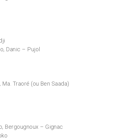
dji
o, Danic – Pujol
y, Ma. Traoré (ou Ben Saada)
oko, Bergougnoux – Gignac
oko