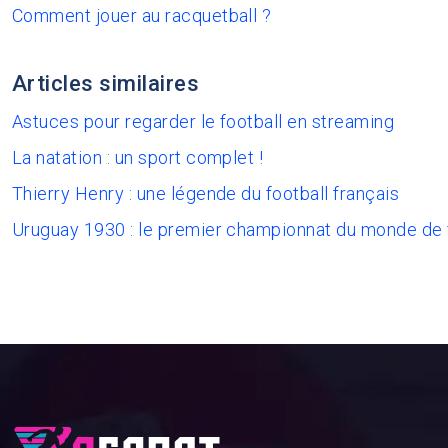
Comment jouer au racquetball ?
Articles similaires
Astuces pour regarder le football en streaming
La natation : un sport complet !
Thierry Henry : une légende du football français
Uruguay 1930 : le premier championnat du monde de 